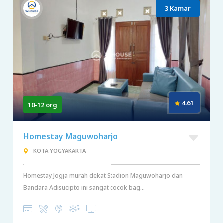
3 Kamar
4.61
10-12 org
Homestay Maguwoharjo
KOTA YOGYAKARTA
Homestay Jogja murah dekat Stadion Maguwoharjo dan
Bandara Adisucipto ini sangat cocok bag...