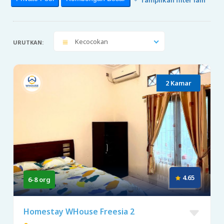
Kecocokan
URUTKAN:
2 Kamar
4.65
6-8 org
Homestay WHouse Freesia 2