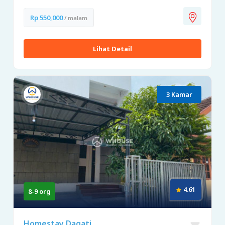
Rp 550,000
/ malam
Lihat Detail
3 Kamar
4.61
8-9 org
Homestay Dagati