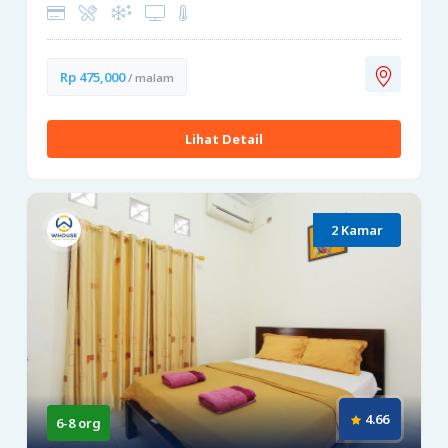
Rp 475,000
/ malam
Lihat Detail
2 Kamar
4.66
6-8 org