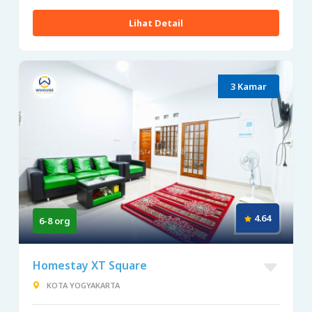
Lihat Detail
3 Kamar
4.64
6-8 org
Homestay XT Square
KOTA YOGYAKARTA