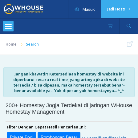
Masuk
Jadi Host!
Home
Search
Jangan khawatir! Ketersediaan homestay di website ini
diperbarui secara real time, yang artinya jika di website
tersedia / bisa dipesan, maka homestay tersebut benar-
benar available ya... Yuk dipesan yuk homestaynya... ^_^
200+ Homestay Jogja Terdekat di jaringan WHouse
Homestay Management
Filter Dengan Cepat Hasil Pencarian Ini:
Private Pool
Rombongan Besar
Tampilkan filter lain