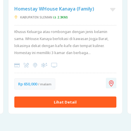
Homestay WHouse Kanaya (Family)
KABUPATEN SLEMAN
(± 2.3KM)
Khusus Keluarga atau rombongan dengan jenis kelamin
sama. WHouse Kanaya berlokasi di kawasan Jogja Barat,
lokasinya dekat dengan kafe-kafe dan tempat kuliner.
Homestay ini memiliki 3 kamar dan berbaga...
Rp 650,000
/ malam
Lihat Detail