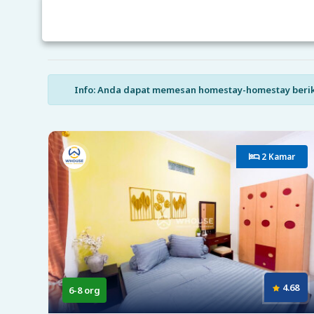
Info: Anda dapat memesan homestay-homestay berikut 
2 Kamar
4.68
6-8 org