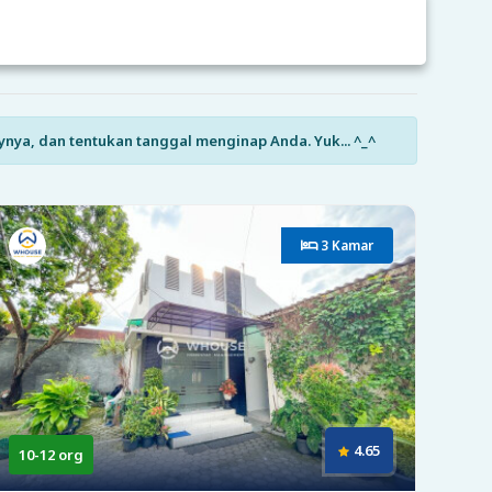
ynya, dan tentukan tanggal menginap Anda. Yuk... ^_^
3 Kamar
4.65
10-12 org