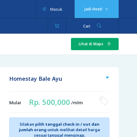
Masuk
Jadi Host!
Cari
Lihat di Maps
Homestay Bale Ayu
Rp. 500,000
Mulai
/mlm
Silakan
pilih tanggal check in / out dan
jumlah orang
untuk melihat detail harga
sesuai tanggal menginap.