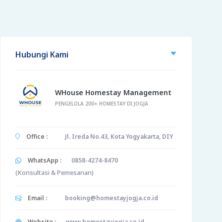
Hubungi Kami
WHouse Homestay Management
PENGELOLA 200+ HOMESTAY DI JOGJA
Office :
Jl. Ireda No.43, Kota Yogyakarta, DIY
WhatsApp :
0858-4274-8470
(Konsultasi & Pemesanan)
Email :
booking@homestayjogja.co.id
Website :
www.homestayjogja.co.id