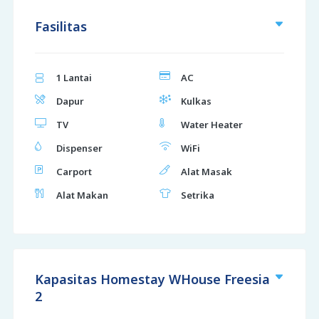
Fasilitas
1 Lantai
AC
Dapur
Kulkas
TV
Water Heater
Dispenser
WiFi
Carport
Alat Masak
Alat Makan
Setrika
Kapasitas Homestay WHouse Freesia
2