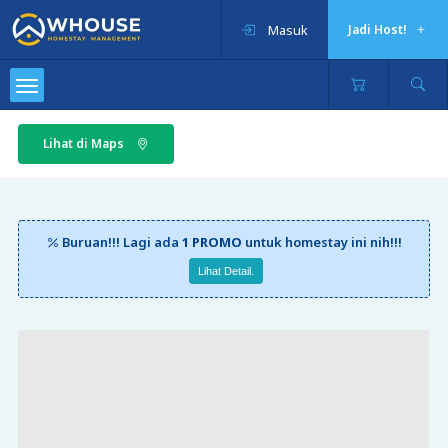
Masuk
Jadi Host!
Lihat di Maps
Buruan!!! Lagi ada
1 PROMO
untuk homestay ini nih!!!
Lihat Detail.