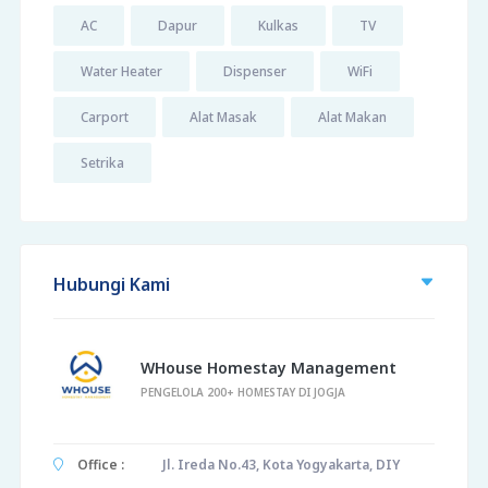
AC
Dapur
Kulkas
TV
Water Heater
Dispenser
WiFi
Carport
Alat Masak
Alat Makan
Setrika
Hubungi Kami
WHouse Homestay Management
PENGELOLA 200+ HOMESTAY DI JOGJA
Office :
Jl. Ireda No.43, Kota Yogyakarta, DIY