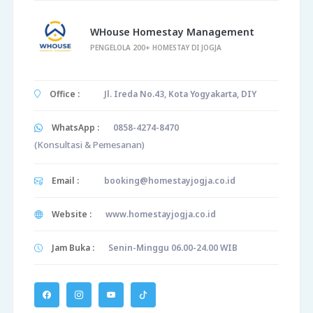
WHouse Homestay Management
PENGELOLA 200+ HOMESTAY DI JOGJA
Office :
Jl. Ireda No.43, Kota Yogyakarta, DIY
WhatsApp :
0858-4274-8470
(Konsultasi & Pemesanan)
Email :
booking@homestayjogja.co.id
Website :
www.homestayjogja.co.id
Jam Buka :
Senin-Minggu 06.00-24.00 WIB