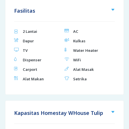
Fasilitas
2 Lantai
AC
Dapur
Kulkas
TV
Water Heater
Dispenser
WiFi
Carport
Alat Masak
Alat Makan
Setrika
Kapasitas Homestay WHouse Tulip