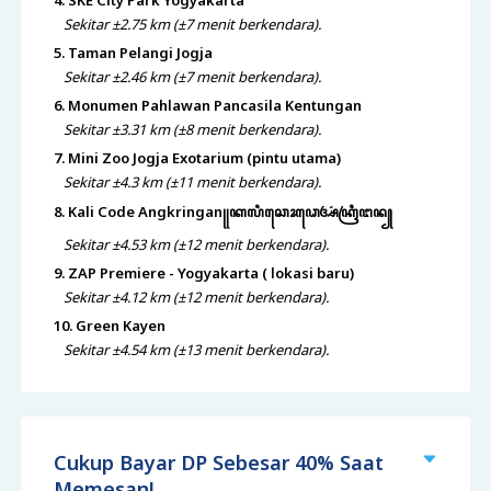
4. SKE City Park Yogyakarta
Sekitar ±2.75 km (±7 menit berkendara).
5. Taman Pelangi Jogja
Sekitar ±2.46 km (±7 menit berkendara).
6. Monumen Pahlawan Pancasila Kentungan
Sekitar ±3.31 km (±8 menit berkendara).
7. Mini Zoo Jogja Exotarium (pintu utama)
Sekitar ±4.3 km (±11 menit berkendara).
8. Kali Code Angkringan꧋ꦏꦭꦶꦕꦺꦴꦣꦺꦄꦁꦏꦿꦶꦔꦤ꧀
Sekitar ±4.53 km (±12 menit berkendara).
9. ZAP Premiere - Yogyakarta ( lokasi baru)
Sekitar ±4.12 km (±12 menit berkendara).
10. Green Kayen
Sekitar ±4.54 km (±13 menit berkendara).
Cukup Bayar DP Sebesar 40% Saat
Memesan!