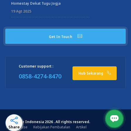
Homestay Dekat Tugu Jogja
19 Agt 2025
Get In Touch
Customer support :
Hub Sekarang
0858-4274-8470
© WHouse Indonesia 2026 . All rights reserved.
Share
Terms of use
Kebijakan Pembatalan
Artikel