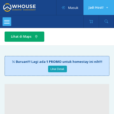
Masuk
Jadi Host!
Lihat di Maps
Buruan!!! Lagi ada
1 PROMO
untuk homestay ini nih!!!
Lihat Detail.