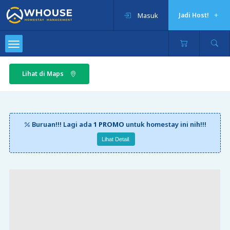
Masuk
Jadi Host!
Lihat di Maps
Buruan!!! Lagi ada
1 PROMO
untuk homestay ini nih!!!
Lihat Detail.