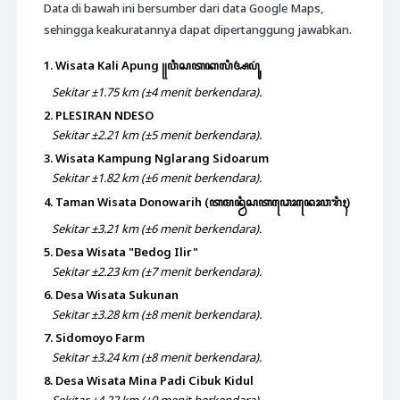
Data di bawah ini bersumber dari data Google Maps,
sehingga keakuratannya dapat dipertanggung jawabkan.
1. Wisata Kali Apung ꧋ꦮꦶꦱꦠꦏꦭꦶꦄꦥꦸꦁ
Sekitar ±1.75 km (±4 menit berkendara).
2. PLESIRAN NDESO
Sekitar ±2.21 km (±5 menit berkendara).
3. Wisata Kampung Nglarang Sidoarum
Sekitar ±1.82 km (±6 menit berkendara).
4. Taman Wisata Donowarih (ꦠꦩꦤ꧀ꦮꦶꦱꦠꦣꦺꦴꦤꦺꦴꦮꦫꦶꦃ)
Sekitar ±3.21 km (±6 menit berkendara).
5. Desa Wisata "Bedog Ilir"
Sekitar ±2.23 km (±7 menit berkendara).
6. Desa Wisata Sukunan
Sekitar ±3.28 km (±8 menit berkendara).
7. Sidomoyo Farm
Sekitar ±3.24 km (±8 menit berkendara).
8. Desa Wisata Mina Padi Cibuk Kidul