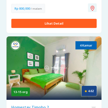
Rp 800,000
/ malam
Lihat Detail
4 Kamar
4.62
13-15 org
Homestay Timoho 2