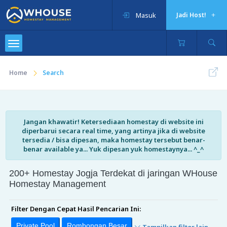
Masuk
Jadi Host!
Home
Search
Jangan khawatir! Ketersediaan homestay di website ini
diperbarui secara real time, yang artinya jika di website
tersedia / bisa dipesan, maka homestay tersebut benar-
benar available ya... Yuk dipesan yuk homestaynya... ^_^
200+ Homestay Jogja Terdekat di jaringan WHouse
Homestay Management
Filter Dengan Cepat Hasil Pencarian Ini:
Private Pool
Rombongan Besar
Tampilkan filter lain