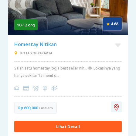
4.68
10-12 org
Homestay Nitikan
KOTA YOGYAKARTA
Salah satu homestay jogja best seller nih... 🤩. Lokasinya yang
hanya sekitar 15 menit d...
Rp 600,000
/ malam
Lihat Detail