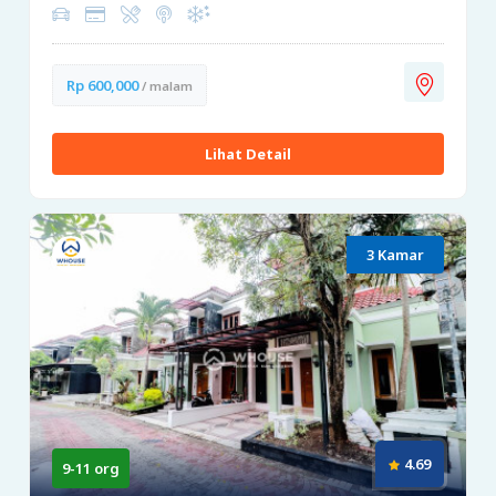
Rp 600,000
/ malam
Lihat Detail
3 Kamar
4.69
9-11 org