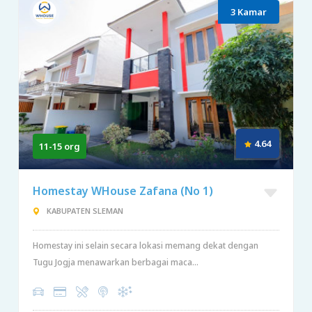
3 Kamar
4.64
11-15 org
Homestay WHouse Zafana (No 1)
KABUPATEN SLEMAN
Homestay ini selain secara lokasi memang dekat dengan
Tugu Jogja menawarkan berbagai maca...