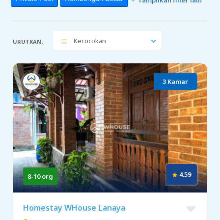
Kecocokan
URUTKAN:
3 Kamar
4.59
8-10 org
Homestay WHouse Lanaya