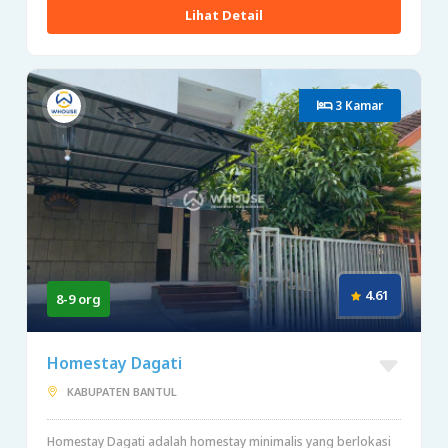
Lihat Detail
3 Kamar
4.61
8-9 org
Homestay Dagati
KABUPATEN BANTUL
Homestay Dagati adalah homestay minimalis yang berlokasi