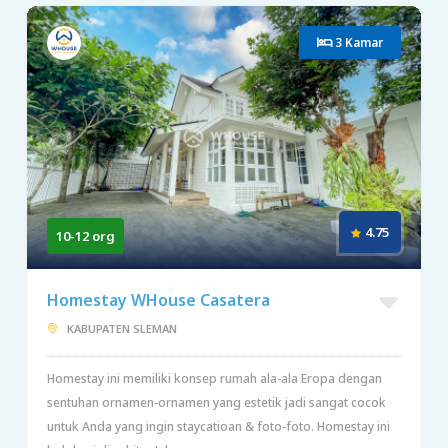
3 Kamar
4.75
10-12 org
Homestay WHouse Casatera
KABUPATEN SLEMAN
Homestay ini memiliki konsep rumah ala-ala Eropa dengan
sentuhan ornamen-ornamen yang estetik jadi sangat cocok
untuk Anda yang ingin staycatioan & foto-foto. Homestay ini