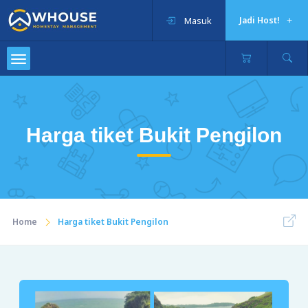
Masuk
Jadi Host!
Harga tiket Bukit Pengilon
Home
Harga tiket Bukit Pengilon