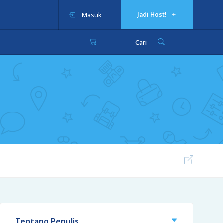
Masuk
Jadi Host!
Cari
Tentang Penulis