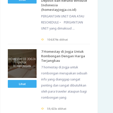
Deposit dan Refund WHouse
Indonesia
(homestayjogja.co.id)
PERGANTIAN UNIT DAN ATAU
RESCHEDULE • PERGANTIAN
UNIT yang dimaksud ...
104,874x dilihat
7 Homestay di Jogja Untuk
Rombongan Dengan Harga
Terjangkau
7 homestay di Jogja untuk
rombongan merupakan sebuah
info yang dianggap sangat
Lihat
penting dan sangat dibutuhkan
oleh para traveler ataupun bagi
rombongan yang
59,423x dilihat