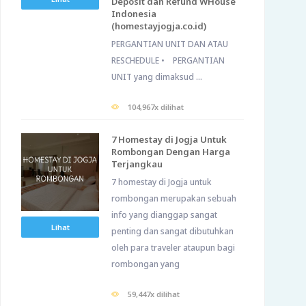
Deposit dan Refund WHouse
Indonesia
(homestayjogja.co.id)
PERGANTIAN UNIT DAN ATAU
RESCHEDULE • PERGANTIAN
UNIT yang dimaksud ...
104,967x dilihat
7 Homestay di Jogja Untuk
Rombongan Dengan Harga
Terjangkau
7 homestay di Jogja untuk
rombongan merupakan sebuah
info yang dianggap sangat
Lihat
penting dan sangat dibutuhkan
oleh para traveler ataupun bagi
rombongan yang
59,447x dilihat