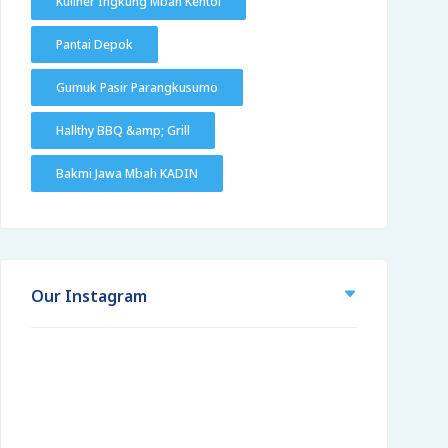
Kuliner Ingkung Mbah Kentol
Pantai Depok
Gumuk Pasir Parangkusumo
Hallthy BBQ &amp; Grill
Bakmi Jawa Mbah KADIN
Our Instagram