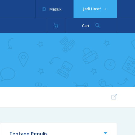
Masuk
Jadi Host!
Cari
Tentang Penulis