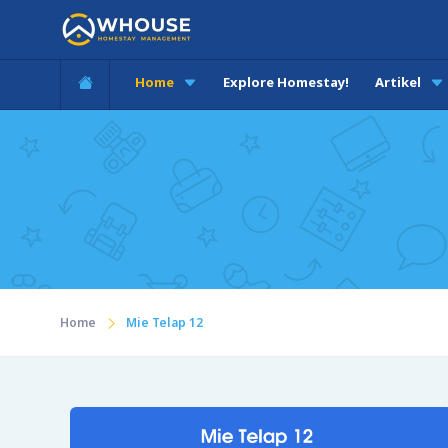
Home
Explore Homestay!
Artikel
Home
Mie Telap 12