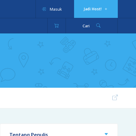
Masuk
Jadi Host!
Cari
Tentang Penulis