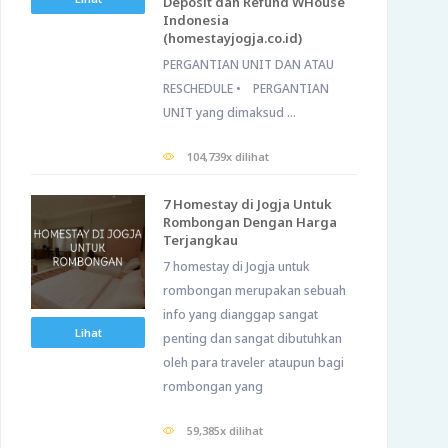
Deposit dan Refund WHouse
Indonesia
(homestayjogja.co.id)
PERGANTIAN UNIT DAN ATAU
RESCHEDULE • PERGANTIAN
UNIT yang dimaksud ...
104,739x dilihat
7 Homestay di Jogja Untuk
Rombongan Dengan Harga
Terjangkau
7 homestay di Jogja untuk
rombongan merupakan sebuah
info yang dianggap sangat
Lihat
penting dan sangat dibutuhkan
oleh para traveler ataupun bagi
rombongan yang
59,385x dilihat