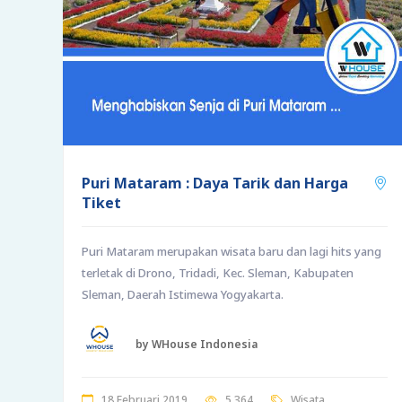
Puri Mataram : Daya Tarik dan Harga
Tiket
Puri Mataram merupakan wisata baru dan lagi hits yang
terletak di Drono, Tridadi, Kec. Sleman, Kabupaten
Sleman, Daerah Istimewa Yogyakarta.
by WHouse Indonesia
18 Februari 2019
5,364
Wisata