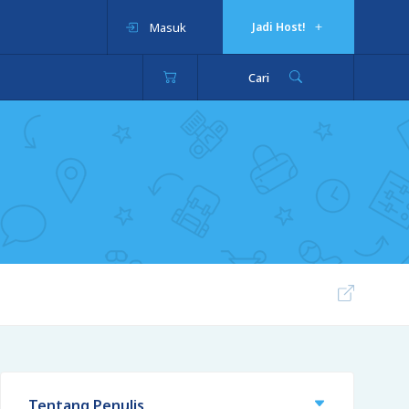
Masuk
Jadi Host!
Cari
Tentang Penulis