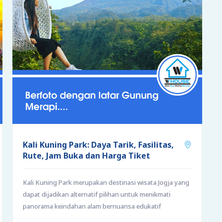
Kali Kuning Park: Daya Tarik, Fasilitas,
Rute, Jam Buka dan Harga Tiket
Kali Kuning Park merupakan destinasi wisata Jogja yang
dapat dijadikan alternatif pilihan untuk menikmati
panorama keindahan alam bernuansa edukatif