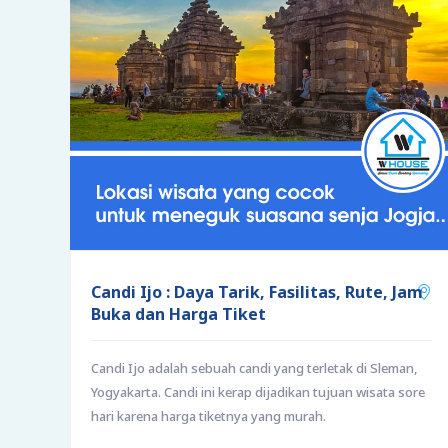
Candi Ijo : Daya Tarik, Fasilitas, Rute, Jam
Buka dan Harga Tiket
Candi Ijo adalah sebuah candi yang terletak di Sleman,
Yogyakarta. Candi ini kerap dijadikan tujuan wisata sore
hari karena harga tiketnya yang murah.