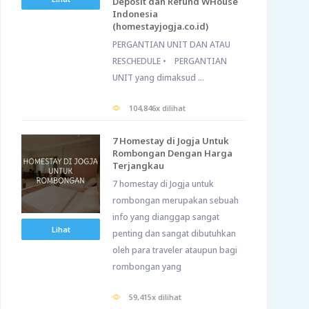
Deposit dan Refund WHouse
Indonesia
(homestayjogja.co.id)
PERGANTIAN UNIT DAN ATAU
RESCHEDULE • PERGANTIAN
UNIT yang dimaksud ...
104,846x dilihat
7 Homestay di Jogja Untuk
Rombongan Dengan Harga
Terjangkau
7 homestay di Jogja untuk
rombongan merupakan sebuah
info yang dianggap sangat
Lihat
penting dan sangat dibutuhkan
oleh para traveler ataupun bagi
rombongan yang
59,415x dilihat