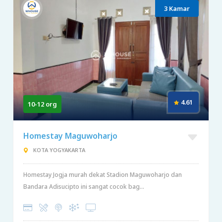
3 Kamar
4.61
10-12 org
Homestay Maguwoharjo
KOTA YOGYAKARTA
Homestay Jogja murah dekat Stadion Maguwoharjo dan
Bandara Adisucipto ini sangat cocok bag...