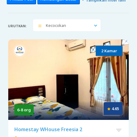
Kecocokan
URUTKAN:
2 Kamar
4.65
6-8 org
Homestay WHouse Freesia 2