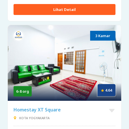
Lihat Detail
3 Kamar
4.64
6-8 org
Homestay XT Square
KOTA YOGYAKARTA