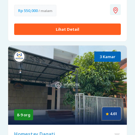
Rp 550,000
/ malam
Lihat Detail
3 Kamar
4.61
8-9 org
Homestay Dagati