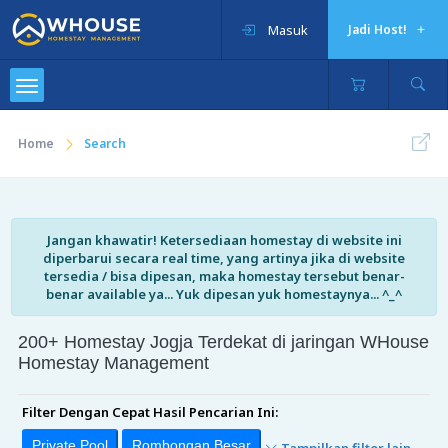
Masuk
Jadi Host!
Home
Search
Jangan khawatir! Ketersediaan homestay di website ini
diperbarui secara real time, yang artinya jika di website
tersedia / bisa dipesan, maka homestay tersebut benar-
benar available ya... Yuk dipesan yuk homestaynya... ^_^
200+ Homestay Jogja Terdekat di jaringan WHouse
Homestay Management
Filter Dengan Cepat Hasil Pencarian Ini:
Private Pool
Rombongan Besar
Tampilkan filter lain