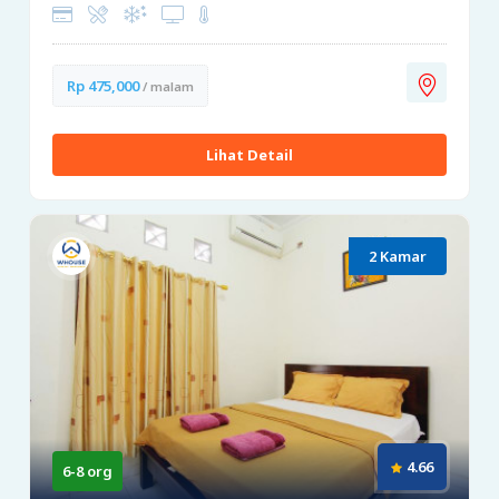
Rp 475,000
/ malam
Lihat Detail
2 Kamar
4.66
6-8 org