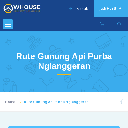
Masuk
Jadi Host!
Rute Gunung Api Purba
Nglanggeran
Home
Rute Gunung Api Purba Nglanggeran