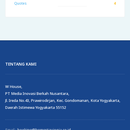
Quotes
4
TENTANG KAMI
W House,
PT Media Inovasi Berkah Nusantara,
Jl. Ireda No.43, Prawirodirjan, Kec. Gondomanan, Kota Yogyakarta,
Daerah Istimewa Yogyakarta 55152
Email :
booking@homestayjogja.co.id