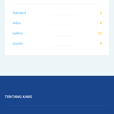
Standard
3
Video
6
Gallery
12
Quotes
4
TENTANG KAMI